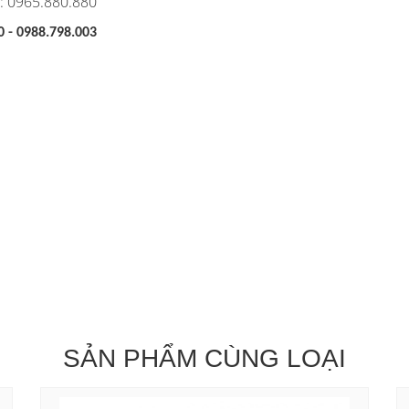
ne: 0965.880.880
0 - 0988.798.003
SẢN PHẨM CÙNG LOẠI