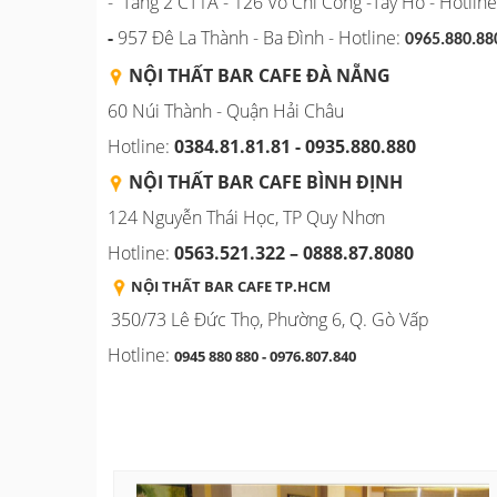
- Tầng 2 CT1A - 126 Võ Chí Công -Tây Hồ - Hotli
-
957 Đê La Thành - Ba Đình - Hotline:
0965.880.88
NỘI THẤT BAR CAFE ĐÀ NẴNG
60 Núi Thành - Quận Hải Châu
Hotline:
0384.81.81.81 - 0935.880.880
NỘI THẤT BAR CAFE BÌNH
ĐỊNH
124 Nguyễn Thái Học, TP Quy Nhơn
Hotline:
0563.521.322 – 0888.87.8080
NỘI THẤT BAR CAFE TP.HCM
350/73 Lê Đức Thọ, Phường 6, Q. Gò Vấp
Hotline:
0945 880 880 - 0976.807.840