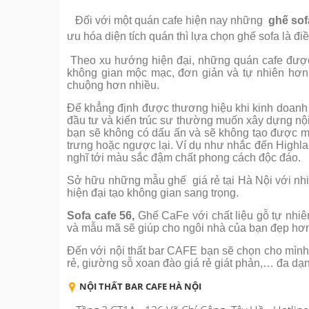
Đối với một quán cafe hiện nay những
ghế sof
ưu hóa diện tích quán thì lựa chọn ghế sofa là đi
Theo xu hướng hiện đại, những quán cafe được 
không gian mộc mạc, đơn giản và tự nhiên hơn.
chuộng hơn nhiều.
Để khẳng định được thương hiệu khi kinh doanh q
đầu tư và kiến trúc sư thường muốn xây dựng nội
bạn sẽ không có dấu ấn và sẽ không tạo được mộ
trưng hoặc ngược lại. Ví dụ như nhắc đến Highla
nghĩ tới màu sắc đậm chất phong cách độc đáo.
Sở hữu những mẫu ghế giá rẻ tại Hà Nội với nh
hiện đại tạo không gian sang trọng.
Sofa cafe 56,
Ghế CaFe với chất liệu gỗ tự nhiê
và mẫu mã sẽ giúp cho ngôi nhà của bạn đẹp hơ
Đến với nội thất bar CAFE bạn sẽ chọn cho mình
rẻ, giường sỗ xoan đào giá rẻ giát phản,… đa d
NỘI THẤT BAR CAFE HÀ NỘI