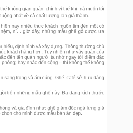
g thể không gian quán, chính vì thế khi mà muốn tối
ộng nhất về cả chất lượng lẫn giá thành.
 hiện nay nhiều thực khách muốn tìm đến một có
da, nệm, nỉ… giờ đây, những mẫu ghế gỗ được ưa
ìm hiểu, định hình và xây dựng. Thông thường chủ
 khúc khách hàng hơn. Tuy nhiên như vậy quán của
hắc đến tên quán người ta nhớ ngay tới điểm đặc
n phòng; hay nhắc đến cộng – thì không thể không
ần sang trọng và ấm cúng. Ghế café sở hữu dáng
ngồi trên những mẫu ghế này. Đa dạng kích thước
hòng và gia đình như: ghế giám đốc ngả lưng giá
sẽ chọn cho mình được mẫu bàn ăn đẹp.