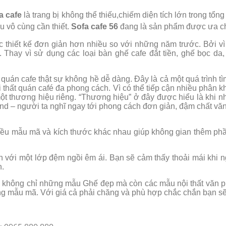
a cafe
là trang bị không thể thiếu,chiếm diện tích lớn trong tổn
ều vô cùng cần thiết.
Sofa cafe 56
đang là sản phẩm được ưa chu
thiết kế đơn giản hơn nhiều so với những năm trước. Bởi vì
 Thay vì sử dụng các loại bàn ghế cafe đắt tiền, ghế bọc 
uán cafe thật sự không hề dễ dàng. Đây là cả một quá trình t
 thất quán café đa phong cách. Vì có thể tiếp cận nhiều phân
t thương hiệu riêng. “Thương hiệu” ở đây được hiểu là khi n
nd – người ta nghĩ ngay tới phong cách đơn giản, đậm chất vă
iều mẫu mã và kích thước khác nhau giúp không gian thêm ph
n với một lớp đệm ngồi êm ái. Bạn sẽ cảm thấy thoải mái khi 
n.
 không chỉ những mẫu Ghế đẹp mà còn các mẫu nội thất văn p
ạng mẫu mã. Với giá cả phải chăng và phù hợp chắc chắn bạn 