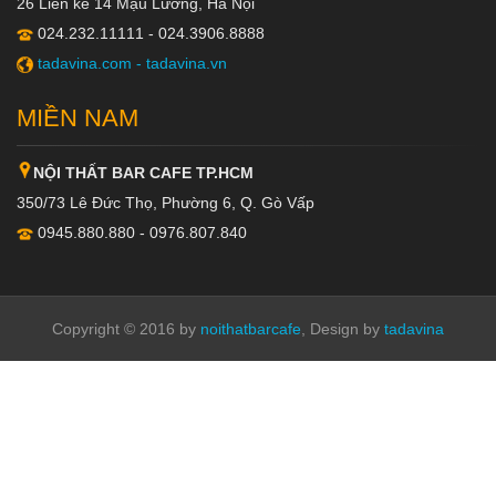
26 Liền kề 14 Mậu Lương, Hà Nội
024.232.11111 - 024.3906.8888
tadavina.com -
tadavina.vn
MIỀN NAM
NỘI THẤT BAR CAFE TP.HCM
350/73 Lê Đức Thọ, Phường 6, Q. Gò Vấp
0945.880.880 - 0976.807.840
Copyright © 2016 by
noithatbarcafe
, Design by
tadavina