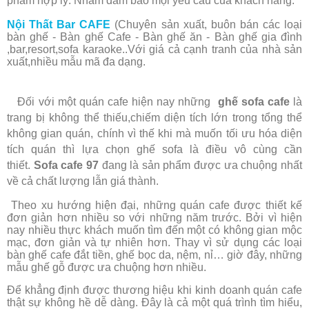
phẩm hợp lý. Nhằm đảm bảo mọi yêu cầu của khách hàng.
Nội Thất Bar CAFE
(Chuyên sản xuất, buôn bán các loại
bàn ghế - Bàn ghế Cafe - Bàn ghế ăn - Bàn ghế gia đình
,bar,resort,sofa karaoke..Với giá cả cạnh tranh của nhà sản
xuất,nhiều mẫu mã đa dạng.
Đối với một quán cafe hiện nay những
ghế sofa cafe
là
trang bị không thể thiếu,chiếm diện tích lớn trong tổng thể
không gian quán, chính vì thế khi mà muốn tối ưu hóa diện
tích quán thì lựa chọn ghế sofa là điều vô cùng cần
thiết.
Sofa cafe 97
đang là sản phẩm được ưa chuộng nhất
về cả chất lượng lẫn giá thành.
Theo xu hướng hiện đại, những quán cafe được thiết kế
đơn giản hơn nhiều so với những năm trước. Bởi vì hiện
nay nhiều thực khách muốn tìm đến một có không gian mộc
mạc, đơn giản và tự nhiên hơn. Thay vì sử dụng các loại
bàn ghế cafe đắt tiền, ghế bọc da, nệm, nỉ… giờ đây, những
mẫu ghế gỗ được ưa chuộng hơn nhiều.
Để khẳng định được thương hiệu khi kinh doanh quán cafe
thật sự không hề dễ dàng. Đây là cả một quá trình tìm hiểu,