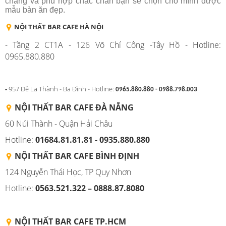
chăng và phù hợp chắc chắn bạn sẽ chọn cho mình được
mẫu bàn ăn đẹp.
NỘI THẤT BAR CAFE HÀ NỘI
- Tầng 2 CT1A - 126 Võ Chí Công -Tây Hồ - Hotline:
0965.880.880
-
957 Đê La Thành - Ba Đình - Hotline:
0965.880.880 - 0988.798.003
NỘI THẤT BAR CAFE ĐÀ NẴNG
60 Núi Thành - Quận Hải Châu
Hotline:
01684.81.81.81 - 0935.880.880
NỘI THẤT BAR CAFE BÌNH
ĐỊNH
124 Nguyễn Thái Học, TP Quy Nhơn
Hotline:
0563.521.322 – 0888.87.8080
NỘI THẤT BAR CAFE TP.HCM