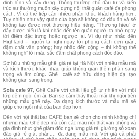
định hình và xây dựng. Thông thường chủ đầu tư và kiến
trúc sư thường muốn xây dựng nội thất quán café đa phong
cách. Vì có thể tiếp cận nhiều phân khúc khách hàng hơn.
Tuy nhiên như vậy quán của bạn sẽ không có dấu ấn và sẽ
không tạo được một thương hiệu riêng. “Thương hiệu” ở
đây được hiểu là khi nhắc đến tên quán người ta nhớ ngay
tới điểm đặc trưng hoặc ngược lại. Ví dụ như nhắc đến
Highland – người ta nghĩ ngay tới phong cách đơn giản,
đậm chất văn phòng; hay nhắc đến cộng – thì không thể
không nghĩ tới màu sắc đậm chất phong cách độc đáo.
Sở hữu những mẫu ghế giá rẻ tại Hà Nội với nhiều mẫu mã
và kích thước khác nhau giúp không gian thêm phần sang
trọng và ấm cúng. Ghế café sở hữu dáng hiện đại tạo
không gian sang trọng.
Sofa cafe 97,
Ghế CaFe với chất liệu gỗ tự nhiên với một
lớp đệm ngồi êm ái. Bạn sẽ cảm thấy thoải mái khi ngồi trên
những mẫu ghế này. Đa dạng kích thước và mẫu mã sẽ
giúp cho ngôi nhà của bạn đẹp hơn.
Đến với nội thất bar CAFE bạn sẽ chọn cho mình không chỉ
những mẫu Ghế đẹp mà còn các mẫu nội thất văn phòng và
gia đình như: ghế giám đốc ngả lưng giá rẻ, giường sỗ xoan
đào giá rẻ giát phản,… đa dạng mẫu mã. Với giá cả phải