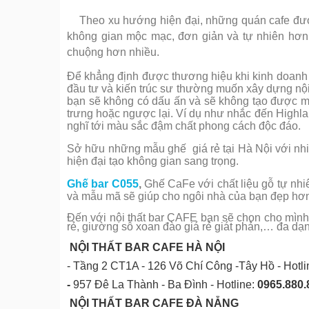
Theo xu hướng hiện đại, những quán cafe đượ
không gian mộc mạc, đơn giản và tự nhiên hơn.
chuộng hơn nhiều.
Để khẳng định được thương hiệu khi kinh doanh q
đầu tư và kiến trúc sư thường muốn xây dựng nội
bạn sẽ không có dấu ấn và sẽ không tạo được mộ
trưng hoặc ngược lại. Ví dụ như nhắc đến Highla
nghĩ tới màu sắc đậm chất phong cách độc đáo.
Sở hữu những mẫu ghế giá rẻ tại Hà Nội với nh
hiện đại tạo không gian sang trọng.
Ghế bar C055
,
Ghế CaFe với chất liệu gỗ tự nhi
và mẫu mã sẽ giúp cho ngôi nhà của bạn đẹp hơ
Đến với nội thất bar CAFE bạn sẽ chọn cho mình
rẻ, giường sỗ xoan đào giá rẻ giát phản,… đa d
NỘI THẤT BAR CAFE HÀ NỘI
- Tầng 2 CT1A - 126 Võ Chí Công -Tây Hồ - Hotl
-
957 Đê La Thành - Ba Đình - Hotline:
0965.880.
NỘI THẤT BAR CAFE ĐÀ NẴNG