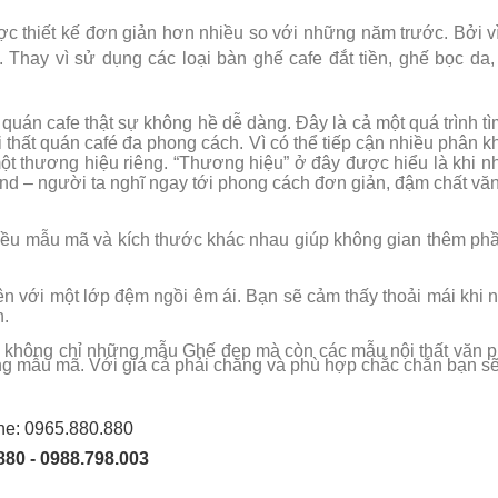
c thiết kế đơn giản hơn nhiều so với những năm trước. Bởi v
 Thay vì sử dụng các loại bàn ghế cafe đắt tiền, ghế bọc 
uán cafe thật sự không hề dễ dàng. Đây là cả một quá trình t
 thất quán café đa phong cách. Vì có thể tiếp cận nhiều phân
t thương hiệu riêng. “Thương hiệu” ở đây được hiểu là khi n
nd – người ta nghĩ ngay tới phong cách đơn giản, đậm chất vă
iều mẫu mã và kích thước khác nhau giúp không gian thêm ph
ên với một lớp đệm ngồi êm ái. Bạn sẽ cảm thấy thoải mái khi
n.
 không chỉ những mẫu Ghế đẹp mà còn các mẫu nội thất văn p
ạng mẫu mã. Với giá cả phải chăng và phù hợp chắc chắn bạn 
ine: 0965.880.880
880 - 0988.798.003