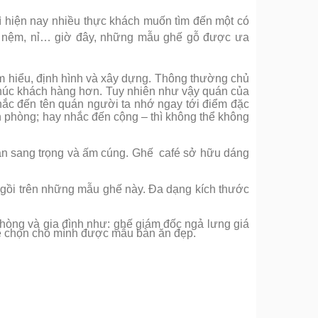
ì hiện nay nhiều thực khách muốn tìm đến một có
da, nệm, nỉ… giờ đây, những mẫu ghế gỗ được ưa
ìm hiểu, định hình và xây dựng. Thông thường chủ
 khúc khách hàng hơn. Tuy nhiên như vậy quán của
hắc đến tên quán người ta nhớ ngay tới điểm đặc
n phòng; hay nhắc đến cộng – thì không thể không
ần sang trọng và ấm cúng. Ghế café sở hữu dáng
 ngồi trên những mẫu ghế này. Đa dạng kích thước
hòng và gia đình như: ghế giám đốc ngả lưng giá
sẽ chọn cho mình được mẫu bàn ăn đẹp.