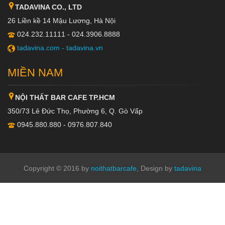
TADAVINA CO., LTD
26 Liền kề 14 Mậu Lương, Hà Nội
024.232.11111 - 024.3906.8888
tadavina.com -
tadavina.vn
MIỀN NAM
NỘI THẤT BAR CAFE TP.HCM
350/73 Lê Đức Thọ, Phường 6, Q. Gò Vấp
0945.880.880 - 0976.807.840
Copyright © 2016 by
noithatbarcafe
, Design by
tadavina