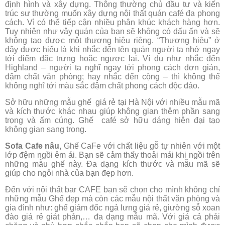
định hình và xây dựng. Thông thường chủ đầu tư và kiến
trúc sư thường muốn xây dựng nội thất quán café đa phong
cách. Vì có thể tiếp cận nhiều phân khúc khách hàng hơn.
Tuy nhiên như vậy quán của bạn sẽ không có dấu ấn và sẽ
không tạo được một thương hiệu riêng. “Thương hiệu” ở
đây được hiểu là khi nhắc đến tên quán người ta nhớ ngay
tới điểm đặc trưng hoặc ngược lại. Ví dụ như nhắc đến
Highland – người ta nghĩ ngay tới phong cách đơn giản,
đậm chất văn phòng; hay nhắc đến cộng – thì không thể
không nghĩ tới màu sắc đậm chất phong cách độc đáo.
Sở hữu những mẫu ghế giá rẻ tại Hà Nội với nhiều mẫu mã
và kích thước khác nhau giúp không gian thêm phần sang
trọng và ấm cúng. Ghế café sở hữu dáng hiện đại tạo
không gian sang trọng.
Sofa Cafe nâu,
Ghế CaFe với chất liệu gỗ tự nhiên với một
lớp đệm ngồi êm ái. Bạn sẽ cảm thấy thoải mái khi ngồi trên
những mẫu ghế này. Đa dạng kích thước và mẫu mã sẽ
giúp cho ngôi nhà của bạn đẹp hơn.
Đến với nội thất bar CAFE bạn sẽ chọn cho mình không chỉ
những mẫu Ghế đẹp mà còn các mẫu nội thất văn phòng và
gia đình như: ghế giám đốc ngả lưng giá rẻ, giường sỗ xoan
đào giá rẻ giát phản,… đa dạng mẫu mã. Với giá cả phải