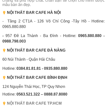
chăng và phù hợp chắc chắn bạn sẽ chọn cho mình được
mẫu bàn ăn đẹp.
NỘI THẤT BAR CAFE HÀ NỘI
- Tầng 2 CT1A - 126 Võ Chí Công -Tây Hồ - Hotline:
0965.880.880
-
957 Đê La Thành - Ba Đình - Hotline:
0965.880.880 -
0988.798.003
NỘI THẤT BAR CAFE ĐÀ NẴNG
60 Núi Thành - Quận Hải Châu
Hotline:
0384.81.81.81 - 0935.880.880
NỘI THẤT BAR CAFE BÌNH
ĐỊNH
124 Nguyễn Thái Học, TP Quy Nhơn
Hotline:
0563.521.322 – 0888.87.8080
NỘI THẤT BAR CAFE TP.HCM