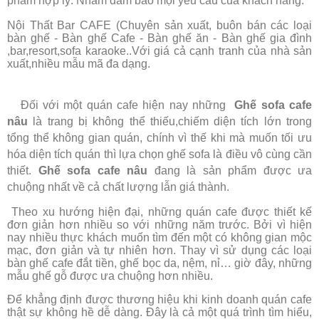
phẩm hợp lý. Nhằm đảm bảo mọi yêu cầu của khách hàng.
Nội Thất Bar CAFE (Chuyên sản xuất, buôn bán các loại
bàn ghế - Bàn ghế Cafe - Bàn ghế ăn - Bàn ghế gia đình
,bar,resort,sofa karaoke..Với giá cả cạnh tranh của nhà sản
xuất,nhiều mẫu mã đa dạng.
Đối với một quán cafe hiện nay những
Ghế sofa cafe
nâu
là trang bị không thể thiếu,chiếm diện tích lớn trong
tổng thể không gian quán, chính vì thế khi mà muốn tối ưu
hóa diện tích quán thì lựa chọn ghế sofa là điều vô cùng cần
thiết.
Ghế sofa cafe nâu
đang là sản phẩm được ưa
chuộng nhất về cả chất lượng lẫn giá thành.
Theo xu hướng hiện đại, những quán cafe được thiết kế
đơn giản hơn nhiều so với những năm trước. Bởi vì hiện
nay nhiều thực khách muốn tìm đến một có không gian mộc
mạc, đơn giản và tự nhiên hơn. Thay vì sử dụng các loại
bàn ghế cafe đắt tiền, ghế bọc da, nệm, nỉ… giờ đây, những
mẫu ghế gỗ được ưa chuộng hơn nhiều.
Để khẳng định được thương hiệu khi kinh doanh quán cafe
thật sự không hề dễ dàng. Đây là cả một quá trình tìm hiểu,