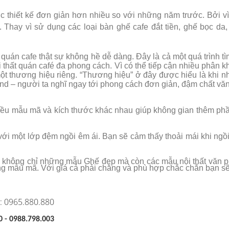
 thiết kế đơn giản hơn nhiều so với những năm trước. Bởi vì
 Thay vì sử dụng các loại bàn ghế cafe đắt tiền, ghế bọc 
uán cafe thật sự không hề dễ dàng. Đây là cả một quá trình t
 thất quán café đa phong cách. Vì có thể tiếp cận nhiều phân
t thương hiệu riêng. “Thương hiệu” ở đây được hiểu là khi n
nd – người ta nghĩ ngay tới phong cách đơn giản, đậm chất vă
iều mẫu mã và kích thước khác nhau giúp không gian thêm ph
với một lớp đệm ngồi êm ái. Bạn sẽ cảm thấy thoải mái khi ng
 không chỉ những mẫu Ghế đẹp mà còn các mẫu nội thất văn p
ạng mẫu mã. Với giá cả phải chăng và phù hợp chắc chắn bạn 
ne: 0965.880.880
0 - 0988.798.003