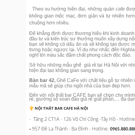
Theo xu hướng hiện đại, những quán cafe được
không gian mộc mạc, đơn giản và tự nhiên hơn.
chuộng hơn nhiều.
Để khẳng định được thương hiệu khi kinh doanh q
đầu tư và kiến trúc sư thường muốn xây dựng nội
bạn sẽ không có dấu ấn và sẽ không tạo được mộ
trưng hoặc ngược lại. Ví dụ như nhắc đến Highla
nghĩ tới màu sắc đậm chất phong cách độc đáo.
Sở hữu những mẫu ghế giá rẻ tại Hà Nội với nh
hiện đại tạo không gian sang trọng.
Bàn bar 42,
Ghế CaFe với chất liệu gỗ tự nhiên 
mẫu mã sẽ giúp cho ngôi nhà của bạn đẹp hơn.
Đến với nội thất bar CAFE bạn sẽ chọn cho mình
rẻ, giường sỗ xoan đào giá rẻ giát phản,… đa d
NỘI THẤT BAR CAFE HÀ NỘI
- Tầng 2 CT1A - 126 Võ Chí Công -Tây Hồ - Hotli
-
957 Đê La Thành - Ba Đình - Hotline:
0965.880.88