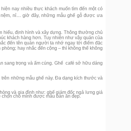
 hiện nay nhiều thực khách muốn tìm đến một có
da, nệm, nỉ… giờ đây, những mẫu ghế gỗ được ưa
ìm hiểu, định hình và xây dựng. Thông thường chủ
 khúc khách hàng hơn. Tuy nhiên như vậy quán của
hắc đến tên quán người ta nhớ ngay tới điểm đặc
n phòng; hay nhắc đến cộng – thì không thể không
ần sang trọng và ấm cúng. Ghế café sở hữu dáng
ồi trên những mẫu ghế này. Đa dạng kích thước và
hòng và gia đình như: ghế giám đốc ngả lưng giá
sẽ chọn cho mình được mẫu bàn ăn đẹp.