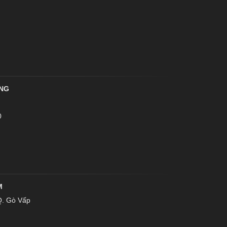
ẴNG
0
M
Q. Gò Vấp