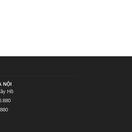
À NỘI
Tây Hồ
0.880
.880