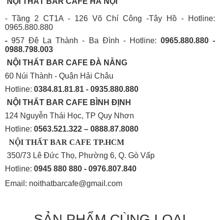
NỘI THẤT BAR CAFE HÀ NỘI
- Tầng 2 CT1A - 126 Võ Chí Công -Tây Hồ - Hotline:
0965.880.880
-
957 Đê La Thành - Ba Đình - Hotline:
0965.880.880 -
0988.798.003
NỘI THẤT BAR CAFE ĐÀ NẴNG
60 Núi Thành - Quận Hải Châu
Hotline:
0384.81.81.81 - 0935.880.880
NỘI THẤT BAR CAFE BÌNH
ĐỊNH
124 Nguyễn Thái Học, TP Quy Nhơn
Hotline:
0563.521.322 – 0888.87.8080
NỘI THẤT BAR CAFE TP.HCM
350/73 Lê Đức Thọ, Phường 6, Q. Gò Vấp
Hotline:
0945 880 880 - 0976.807.840
Email: noithatbarcafe@gmail.com
SẢN PHẨM CÙNG LOẠI