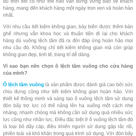
dù thời tiết có như thế nào vẫn đứng vững bảo vệ khách
hàng, mang đến khách hàng một ngày trọn vẹn và hoàn hảo
nhất.
Với nhu cầu tiết kiệm không gian, bày biện được thêm bàn
ghế nhưng vẫn khoa học và thuận tiện đi lại cho khách
hàng dù vuông lệch tâm đã ra đời đáp ứng hoàn hảo mọi
nhu cầu đó. Không chỉ tiết kiệm không gian mà còn giúp
không gian đẹp, tinh tế, trang trí dễ dàng.
Vì sao bạn nên chọn ô lệch tâm vuông cho cửa hàng
của mình?
Ô lệch tâm vuông
là sản phẩm được đánh giá cao bởi sức
chịu đựng cũng như tiết kiệm không gian hoàn hảo. Với
thiết kế thông minh và sáng tạo ô vuông lệch tâm sử dụng
đòn bẩy trợ lực có thể nâng lên hạ xuống một cách nhẹ
nhàng, nhanh chóng mà không cần sử dụng quá nhiều sức
lực cũng như nhân lực. Điều đặc biệt ở ô vuông lệch tâm đó
là loại bỏ dây cáp, điều khiến người sử dụng gặp rắc rối,
phiền toái và khó khăn trong quá trình sử dụng. Với đòn bẩy