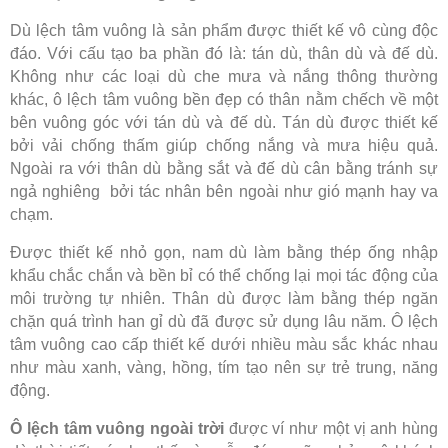
Dù lệch tâm vuông là sản phẩm được thiết kế vô cùng độc
đáo. Với cấu tạo ba phần đó là: tán dù, thân dù và đế dù.
Không như các loại dù che mưa và nắng thông thường
khác, ô lệch tâm vuông bền đẹp có thân nằm chếch về một
bên vuông góc với tán dù và đế dù. Tán dù được thiết kế
bởi vải chống thấm giúp chống nắng và mưa hiệu quả.
Ngoài ra với thân dù bằng sắt và đế dù cân bằng tránh sự
ngả nghiêng bởi tác nhân bên ngoài như gió mạnh hay va
chạm.
Được thiết kế nhỏ gọn, nam dù làm bằng thép ống nhập
khẩu chắc chắn và bền bỉ có thể chống lại mọi tác động của
môi trường tự nhiên. Thân dù được làm bằng thép ngăn
chặn quá trình han gỉ dù đã được sử dụng lâu năm. Ô lệch
tâm vuông cao cấp thiết kế dưới nhiều màu sắc khác nhau
như màu xanh, vàng, hồng, tím tạo nên sự trẻ trung, năng
động.
Ô lệch tâm vuông ngoài trời
được ví như một vị anh hùng