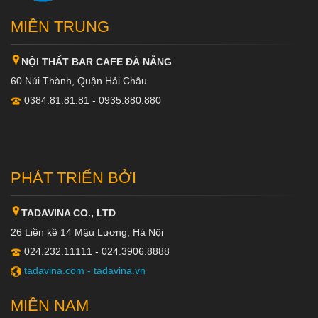
MIỀN TRUNG
NỘI THẤT BAR CAFE ĐÀ NẴNG
60 Núi Thành, Quận Hải Châu
0384.81.81.81 - 0935.880.880
PHÁT TRIỂN BỞI
TADAVINA CO., LTD
26 Liền kề 14 Mậu Lương, Hà Nội
024.232.11111 - 024.3906.8888
tadavina.com -
tadavina.vn
MIỀN NAM