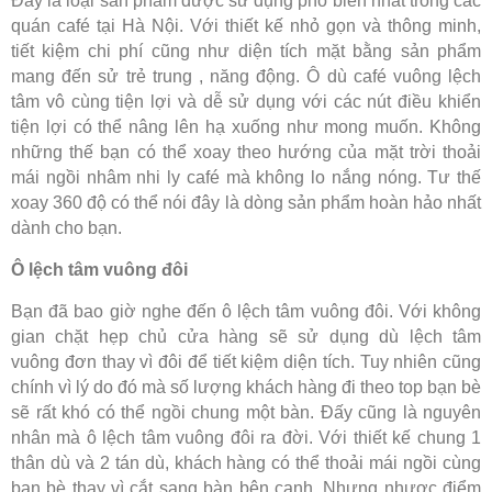
Đây là loại sản phẩm được sử dụng phổ biến nhất trong các
quán café tại Hà Nội. Với thiết kế nhỏ gọn và thông minh,
tiết kiệm chi phí cũng như diện tích mặt bằng sản phẩm
mang đến sử trẻ trung , năng động. Ô dù café vuông lệch
tâm vô cùng tiện lợi và dễ sử dụng với các nút điều khiển
tiện lợi có thể nâng lên hạ xuống như mong muốn. Không
những thế bạn có thể xoay theo hướng của mặt trời thoải
mái ngồi nhâm nhi ly café mà không lo nắng nóng. Tư thế
xoay 360 độ có thể nói đây là dòng sản phẩm hoàn hảo nhất
dành cho bạn.
Ô lệch tâm vuông đôi
Bạn đã bao giờ nghe đến ô lệch tâm vuông đôi. Với không
gian chặt hẹp chủ cửa hàng sẽ sử dụng dù lệch tâm
vuông đơn thay vì đôi để tiết kiệm diện tích. Tuy nhiên cũng
chính vì lý do đó mà số lượng khách hàng đi theo top bạn bè
sẽ rất khó có thể ngồi chung một bàn. Đấy cũng là nguyên
nhân mà ô lệch tâm vuông đôi ra đời. Với thiết kế chung 1
thân dù và 2 tán dù, khách hàng có thể thoải mái ngồi cùng
bạn bè thay vì cắt sang bàn bên cạnh. Nhưng nhược điểm