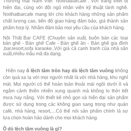
Thương mại Nấm Việt “Noithatbarcafe”. Với trang thiết bị
hiện đại, cùng với đội ngũ nhân viên kỹ thuật lành nghề.
Noithatbarcafe mang tới cho khách hàng những sản phẩm
chất lượng cao, tiến độ giao hàng đảm bảo, giá thành sản
phẩm hợp lý. Nhằm đảm bảo mọi yêu cầu của khách hàng.
Nội Thất Bar CAFE (Chuyên sản xuất, buôn bán các loại
bàn ghế - Bàn ghế Cafe - Bàn ghế ăn - Bàn ghế gia đình
,bar,resort,sofa karaoke..Với giá cả cạnh tranh của nhà sản
xuất,nhiều mẫu mã đa dạng.
Hiện nay
ô lệch tâm tròn hay dù lệch tâm vuông
không
còn quá xa lạ với mọi người nhất là với nhà hàng, khu nghỉ
mát. Mọi người có thể hoàn toàn thoải mái ngồi dưới ô và
ngắm cảnh thiên nhiên xung quanh mà không lo thời tiết
mưa hay nắng. Với thiết kế nhỏ gọn và hiện đại sản phẩm
được sử dụng trong các không gian sang trọng như quán
café, nhà hàng, resort,…Có thể nói sản phẩm chính là sự
lựa chọn hoàn hảo dành cho mọi khách hàng.
Ô dù lệch tâm vuông là gì?