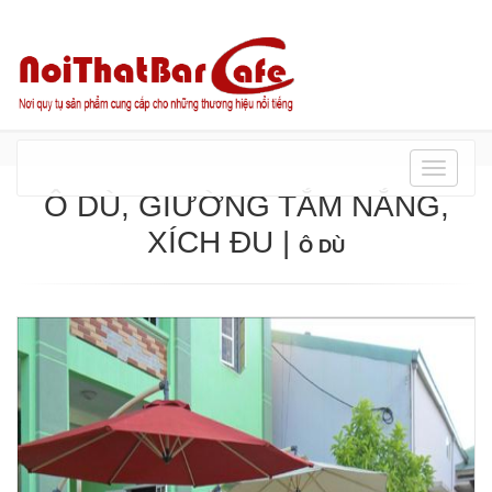
Danh
mục
Ô DÙ, GIƯỜNG TẮM NẮNG,
XÍCH ĐU
|
Ô DÙ