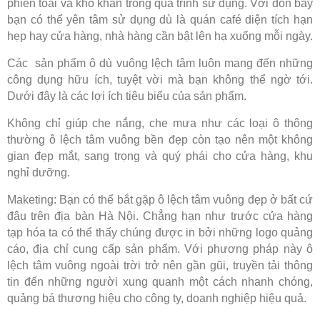
phiền toái và khó khăn trong quá trình sử dụng. Với đòn bẩy
bạn có thể yên tâm sử dụng dù là quán café diện tích hạn
hẹp hay cửa hàng, nhà hàng cần bật lên hạ xuống mỗi ngày.
Các sản phẩm ô dù vuông lệch tâm luôn mang đến những
công dụng hữu ích, tuyệt vời mà bạn không thể ngờ tới.
Dưới đây là các lợi ích tiêu biểu của sản phẩm.
Không chỉ giúp che nắng, che mưa như các loại ô thông
thường ô lệch tâm vuông bền đẹp còn tạo nên một không
gian đẹp mắt, sang trọng và quý phái cho cửa hàng, khu
nghỉ dưỡng.
Maketing: Bạn có thể bắt gặp ô lệch tâm vuông đẹp ở bất cứ
đâu trên địa bàn Hà Nội. Chẳng hạn như trước cửa hàng
tạp hóa ta có thể thấy chúng được in bởi những logo quảng
cáo, địa chỉ cung cấp sản phẩm. Với phương pháp này ô
lệch tâm vuông ngoài trời trở nên gần gũi, truyền tải thông
tin đến những người xung quanh một cách nhanh chóng,
quảng bá thương hiệu cho công ty, doanh nghiệp hiệu quả.