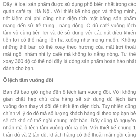
Đây là loại sản phẩm được sử dụng phổ biến nhất trong các
quán café tại Hà Nội. Với thiết kế nhỏ gọn và thông minh,
tiết kiệm chi phí cũng như diện tích mặt bằng sản phẩm
mang đến sử trẻ trung , năng động. Ô dù café vuông lệch
tâm vô cùng tiện lợi và dễ sử dụng với các nút điều khiển
tiện lợi có thể nâng lên hạ xuống như mong muốn. Không
những thế bạn có thể xoay theo hướng của mặt trời thoải
mái ngồi nhâm nhi ly café mà không lo nắng nóng. Tư thế
xoay 360 độ có thể nói đây là dòng sản phẩm hoàn hảo nhất
dành cho bạn.
Ô lệch tâm vuông đôi
Bạn đã bao giờ nghe đến ô lệch tâm vuông đôi. Với không
gian chặt hẹp chủ cửa hàng sẽ sử dụng dù lệch tâm
vuông đơn thay vì đôi để tiết kiệm diện tích. Tuy nhiên cũng
chính vì lý do đó mà số lượng khách hàng đi theo top bạn bè
sẽ rất khó có thể ngồi chung một bàn. Đấy cũng là nguyên
nhân mà ô lệch tâm vuông đôi ra đời. Với thiết kế chung 1
thân dù và 2 tán dù, khách hàng có thể thoải mái ngồi cùng