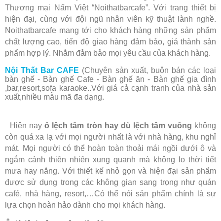
Thương mại Nấm Việt “Noithatbarcafe”. Với trang thiết bị
hiện đại, cùng với đội ngũ nhân viên kỹ thuật lành nghề.
Noithatbarcafe mang tới cho khách hàng những sản phẩm
chất lượng cao, tiến độ giao hàng đảm bảo, giá thành sản
phẩm hợp lý. Nhằm đảm bảo mọi yêu cầu của khách hàng.
Nội Thất Bar CAFE
(Chuyên sản xuất, buôn bán các loại
bàn ghế - Bàn ghế Cafe - Bàn ghế ăn - Bàn ghế gia đình
,bar,resort,sofa karaoke..Với giá cả cạnh tranh của nhà sản
xuất,nhiều mẫu mã đa dạng.
Hiện nay
ô lệch tâm tròn hay dù lệch tâm vuông
không
còn quá xa lạ với mọi người nhất là với nhà hàng, khu nghỉ
mát. Mọi người có thể hoàn toàn thoải mái ngồi dưới ô và
ngắm cảnh thiên nhiên xung quanh mà không lo thời tiết
mưa hay nắng. Với thiết kế nhỏ gọn và hiện đại sản phẩm
được sử dụng trong các không gian sang trọng như quán
café, nhà hàng, resort,…Có thể nói sản phẩm chính là sự
lựa chọn hoàn hảo dành cho mọi khách hàng.