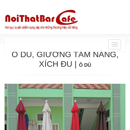
Danh
mục
Ô DÙ, GIƯỜNG TẮM NẮNG,
XÍCH ĐU
|
Ô DÙ