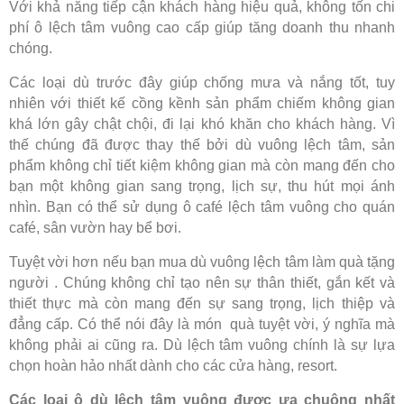
Với khả năng tiếp cận khách hàng hiệu quả, không tốn chi
phí ô lệch tâm vuông cao cấp giúp tăng doanh thu nhanh
chóng.
Các loại dù trước đây giúp chống mưa và nắng tốt, tuy
nhiên với thiết kế cồng kềnh sản phẩm chiếm không gian
khá lớn gây chật chội, đi lại khó khăn cho khách hàng. Vì
thế chúng đã được thay thế bởi dù vuông lệch tâm, sản
phẩm không chỉ tiết kiệm không gian mà còn mang đến cho
bạn một không gian sang trọng, lịch sự, thu hút mọi ánh
nhìn. Bạn có thể sử dụng ô café lệch tâm vuông cho quán
café, sân vườn hay bể bơi.
Tuyệt vời hơn nếu bạn mua dù vuông lệch tâm làm quà tặng
người . Chúng không chỉ tạo nên sự thân thiết, gắn kết và
thiết thực mà còn mang đến sự sang trọng, lịch thiệp và
đẳng cấp. Có thể nói đây là món quà tuyệt vời, ý nghĩa mà
không phải ai cũng ra. Dù lệch tâm vuông chính là sự lựa
chọn hoàn hảo nhất dành cho các cửa hàng, resort.
Các loại ô dù lệch tâm vuông được ưa chuộng nhất