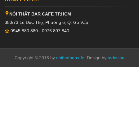
NỘI THẤT BAR CAFE TP.HCM
350/73 Lê Đức Thọ, Phường 6, Q. Gò Vấp
0945.880.880 - 0976.807.840
Copyright © 2016 by
noithatbarcafe
, Design by
tadavina