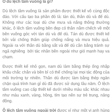
Ô dù lệch tâm vuông là gì?
Dù lệch tâm vuông là sản phẩm được thiết kế vô cùng độc
đáo. Với cấu tạo ba phần đó là: tán dù, thân dù và đế dù.
Không như các loại dù che mưa và nắng thông thường
khác, ô lệch tâm vuông bền đẹp có thân nằm chếch về một
bên vuông góc với tán dù và đế dù. Tán dù được thiết kế
bởi vải chống thấm giúp chống nắng và mưa hiệu quả.
Ngoài ra với thân dù bằng sắt và đế dù cân bằng tránh sự
ngả nghiêng bởi tác nhân bên ngoài như gió mạnh hay va
chạm.
Được thiết kế nhỏ gọn, nam dù làm bằng thép ống nhập
khẩu chắc chắn và bền bỉ có thể chống lại mọi tác động của
môi trường tự nhiên. Thân dù được làm bằng thép ngăn
chặn quá trình han gỉ dù đã được sử dụng lâu năm. Ô lệch
tâm vuông cao cấp thiết kế dưới nhiều màu sắc khác nhau
như màu xanh, vàng, hồng, tím tạo nên sự trẻ trung, năng
động.
Ô lệch tâm vuông ngoài trời
được ví như một vị anh hùng