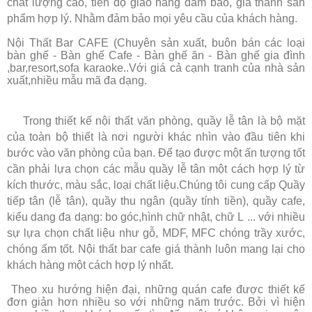
chất lượng cao, tiến độ giao hàng đảm bảo, giá thành sản
phẩm hợp lý. Nhằm đảm bảo mọi yêu cầu của khách hàng.
Nội Thất Bar CAFE (Chuyên sản xuất, buôn bán các loại
bàn ghế - Bàn ghế Cafe - Bàn ghế ăn - Bàn ghế gia đình
,bar,resort,sofa karaoke..Với giá cả cạnh tranh của nhà sản
xuất,nhiều mẫu mã đa dạng.
Trong thiết kế nội thất văn phòng, quầy lễ tân là bộ mặt
của toàn bộ thiết là nơi người khác nhìn vào đầu tiên khi
bước vào văn phòng của bạn. Để tạo được một ấn tượng tốt
cần phải lựa chọn các mẫu quầy lễ tân một cách hợp lý từ
kích thước, màu sắc, loại chất liệu.Chúng tôi cung cấp Quầy
tiếp tân (lễ tân), quầy thu ngân (quầy tính tiền), quầy cafe,
kiểu dang đa dạng: bo góc,hình chữ nhật, chữ L ... với nhiều
sự lựa chọn chất liệu như gỗ, MDF, MFC chóng trầy xước,
chóng ấm tốt. Nội thất bar cafe giá thành luôn mang lại cho
khách hàng một cách hợp lý nhất.
Theo xu hướng hiện đại, những quán cafe được thiết kế
đơn giản hơn nhiều so với những năm trước. Bởi vì hiện