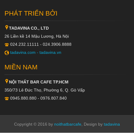
PHÁT TRIỂN BỞI
TADAVINA CO., LTD
26 Liền kề 14 Mậu Lương, Hà Nội
024.232.11111 - 024.3906.8888
tadavina.com -
tadavina.vn
MIỀN NAM
NỘI THẤT BAR CAFE TP.HCM
350/73 Lê Đức Thọ, Phường 6, Q. Gò Vấp
0945.880.880 - 0976.807.840
Copyright © 2016 by
noithatbarcafe
, Design by
tadavina