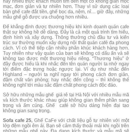
nay nhiều thực khách muốn tìm đến một có không gian mộc
mạc, đơn giản và tự nhiên hơn. Thay vì sử dụng các loại
bàn ghế cafe đắt tiền, ghế bọc da, nệm, nỉ… giờ đây, những
mẫu ghế gỗ được ưa chuộng hơn nhiều.
Để khẳng định được thương hiệu khi kinh doanh quán cafe
thật sự không hề dễ dàng. Đây là cả một quá trình tìm hiểu,
định hình và xây dựng. Thông thường chủ đầu tư và kiến
trúc sư thường muốn xây dựng nội thất quán café đa phong
cách. Vì có thể tiếp cận nhiều phân khúc khách hàng hơn.
Tuy nhiên như vậy quán của bạn sẽ không có dấu ấn và sẽ
không tạo được một thương hiệu riêng. “Thương hiệu” ở
đây được hiểu là khi nhắc đến tên quán người ta nhớ ngay
tới điểm đặc trưng hoặc ngược lại. Ví dụ như nhắc đến
Highland – người ta nghĩ ngay tới phong cách đơn giản,
đậm chất văn phòng; hay nhắc đến cộng – thì không thể
không nghĩ tới màu sắc đậm chất phong cách độc đáo.
Sở hữu những mẫu ghế giá rẻ tại Hà Nội với nhiều mẫu mã
và kích thước khác nhau giúp không gian thêm phần sang
trọng và ấm cúng. Ghế café sở hữu dáng hiện đại tạo
không gian sang trọng.
Sofa cafe 25,
Ghế CaFe với chất liệu gỗ tự nhiên với một
lớp đệm ngồi êm ái. Bạn sẽ cảm thấy thoải mái khi ngồi trên
những mẫu ghế này. Đa dạng kích thước và mẫu mã sẽ