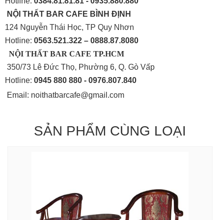
Hotline:
0384.81.81.81 - 0935.880.880
NỘI THẤT BAR CAFE BÌNH
ĐỊNH
124 Nguyễn Thái Học, TP Quy Nhơn
Hotline:
0563.521.322 – 0888.87.8080
NỘI THẤT BAR CAFE TP.HCM
350/73 Lê Đức Thọ, Phường 6, Q. Gò Vấp
Hotline:
0945 880 880 - 0976.807.840
Email: noithatbarcafe@gmail.com
SẢN PHẨM CÙNG LOẠI