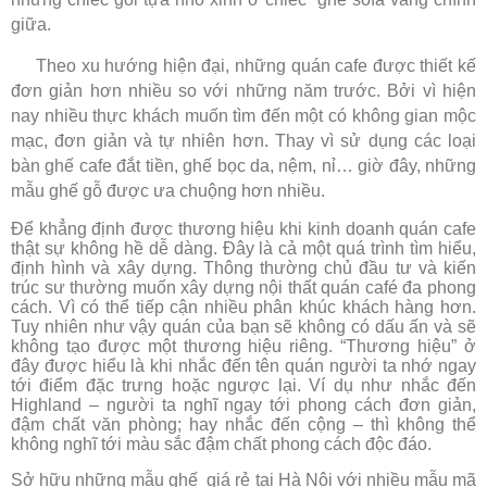
giữa.
Theo xu hướng hiện đại, những quán cafe được thiết kế
đơn giản hơn nhiều so với những năm trước. Bởi vì hiện
nay nhiều thực khách muốn tìm đến một có không gian mộc
mạc, đơn giản và tự nhiên hơn. Thay vì sử dụng các loại
bàn ghế cafe đắt tiền, ghế bọc da, nệm, nỉ… giờ đây, những
mẫu ghế gỗ được ưa chuộng hơn nhiều.
Để khẳng định được thương hiệu khi kinh doanh quán cafe
thật sự không hề dễ dàng. Đây là cả một quá trình tìm hiểu,
định hình và xây dựng. Thông thường chủ đầu tư và kiến
trúc sư thường muốn xây dựng nội thất quán café đa phong
cách. Vì có thể tiếp cận nhiều phân khúc khách hàng hơn.
Tuy nhiên như vậy quán của bạn sẽ không có dấu ấn và sẽ
không tạo được một thương hiệu riêng. “Thương hiệu” ở
đây được hiểu là khi nhắc đến tên quán người ta nhớ ngay
tới điểm đặc trưng hoặc ngược lại. Ví dụ như nhắc đến
Highland – người ta nghĩ ngay tới phong cách đơn giản,
đậm chất văn phòng; hay nhắc đến cộng – thì không thể
không nghĩ tới màu sắc đậm chất phong cách độc đáo.
Sở hữu những mẫu ghế giá rẻ tại Hà Nội với nhiều mẫu mã