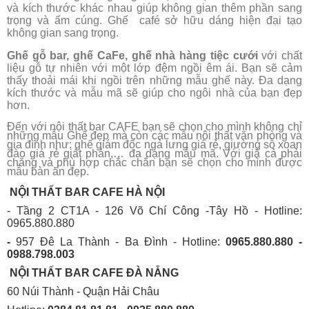
và kích thước khác nhau giúp không gian thêm phần sang
trọng và ấm cúng. Ghế café sở hữu dáng hiện đại tạo
không gian sang trọng.
Ghế gỗ bar, ghế CaFe, ghế nhà hàng tiệc cưới
với chất
liệu gỗ tự nhiên với một lớp đệm ngồi êm ái. Bạn sẽ cảm
thấy thoải mái khi ngồi trên những mẫu ghế này. Đa dạng
kích thước và mẫu mã sẽ giúp cho ngôi nhà của bạn đẹp
hơn.
Đến với nội thất bar CAFE bạn sẽ chọn cho mình không chỉ
những mẫu Ghế đẹp mà còn các mẫu nội thất văn phòng và
gia đình như: ghế giám đốc ngả lưng giá rẻ, giường sỗ xoan
đào giá rẻ giát phản,… đa dạng mẫu mã. Với giá cả phải
chăng và phù hợp chắc chắn bạn sẽ chọn cho mình được
mẫu bàn ăn đẹp.
NỘI THẤT BAR CAFE HÀ NỘI
- Tầng 2 CT1A - 126 Võ Chí Công -Tây Hồ - Hotline:
0965.880.880
-
957 Đê La Thành - Ba Đình - Hotline:
0965.880.880 -
0988.798.003
NỘI THẤT BAR CAFE ĐÀ NẴNG
60 Núi Thành - Quận Hải Châu