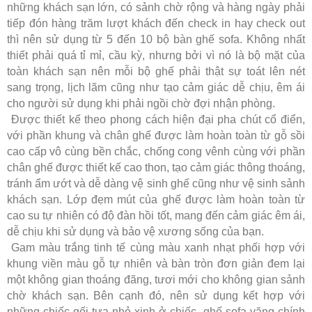
những khách sạn lớn, có sảnh chờ rộng và hàng ngày phải
tiếp đón hàng trăm lượt khách đến check in hay check out
thì nên sử dụng từ 5 đến 10 bộ bàn ghế sofa. Không nhất
thiết phải quá tỉ mỉ, cầu kỳ, nhưng bởi vì nó là bộ mặt của
toàn khách sạn nên mỗi bộ ghế phải thật sự toát lên nét
sang trọng, lịch lãm cũng như tạo cảm giác dễ chịu, êm ái
cho người sử dụng khi phải ngồi chờ đợi nhận phòng.
Được thiết kế theo phong cách hiện đại pha chút cổ điển,
với phần khung và chân ghế được làm hoàn toàn từ gỗ sồi
cao cấp vô cùng bền chắc, chống cong vênh cùng với phần
chân ghế được thiết kế cao thon, tạo cảm giác thông thoáng,
tránh ẩm ướt và dễ dàng vệ sinh ghế cũng như vệ sinh sảnh
khách sạn. Lớp đẹm mút của ghế được làm hoàn toàn từ
cao su tự nhiên có độ đàn hồi tốt, mang đến cảm giác êm ái,
dễ chịu khi sử dụng và bảo vệ xương sống của bạn.
Gam màu trắng tinh tế cùng màu xanh nhạt phối hợp với
khung viền màu gỗ tự nhiên và bàn tròn đơn giản đem lại
một không gian thoáng đãng, tươi mới cho không gian sảnh
chờ khách sạn. Bên cạnh đó, nên sử dụng kết hợp với
những chiếc gối tựa nhỏ xinh ở chiếc ghế sofa văng chính