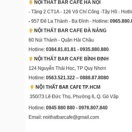
NỘI THẤT BAR CAFE HÀ NỘI
- Tầng 2 CT1A - 126 Võ Chí Công -Tây Hồ - Hotl
-
957 Đê La Thành - Ba Đình - Hotline:
0965.880.
NỘI THẤT BAR CAFE ĐÀ NẴNG
60 Núi Thành - Quận Hải Châu
Hotline:
0384.81.81.81 - 0935.880.880
NỘI THẤT BAR CAFE BÌNH
ĐỊNH
124 Nguyễn Thái Học, TP Quy Nhơn
Hotline:
0563.521.322 – 0888.87.8080
NỘI THẤT BAR CAFE TP.HCM
350/73 Lê Đức Thọ, Phường 6, Q. Gò Vấp
Hotline:
0945 880 880 - 0976.807.840
Email: noithatbarcafe@gmail.com