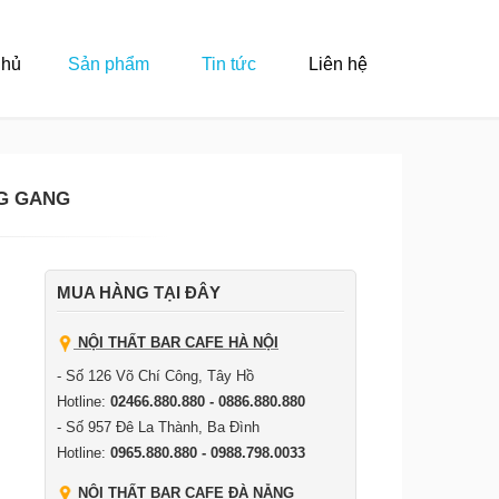
Chủ
Sản phẩm
Tin tức
Liên hệ
G GANG
MUA HÀNG TẠI ĐÂY
NỘI THẤT BAR CAFE HÀ NỘI
- Số 126 Võ Chí Công, Tây Hồ
Hotline:
02466.880.880 - 0886.880.880
- Số 957 Đê La Thành, Ba Đình
Hotline:
0965.880.880 - 0988.798.0033
NỘI THẤT BAR CAFE ĐÀ NẴNG