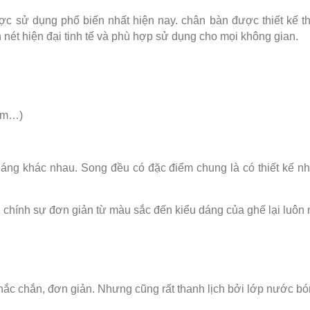
c sử dụng phổ biến nhất hiện nay. chân bàn được thiết kế 
n nét hiện đại tinh tế và phù hợp sử dụng cho mọi không gian.
xám…)
áng khác nhau. Song đều có đặc điểm chung là có thiết kế nhẹ
chính sự đơn giản từ màu sắc đến kiểu dáng của ghế lại luôn n
c chắn, đơn giản. Nhưng cũng rất thanh lịch bởi lớp nước bóng