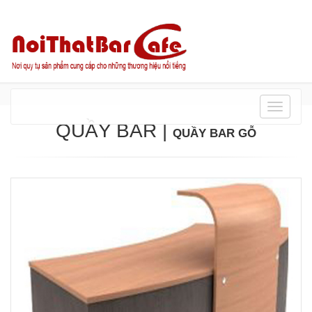
Danh
mục
QUẦY BAR
|
QUẦY BAR GỖ