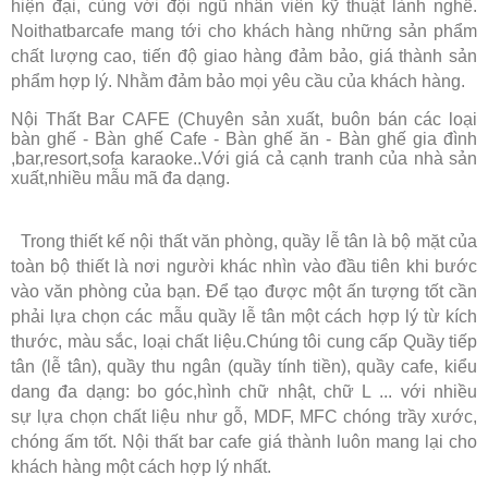
hiện đại, cùng với đội ngũ nhân viên kỹ thuật lành nghề.
Noithatbarcafe mang tới cho khách hàng những sản phẩm
chất lượng cao, tiến độ giao hàng đảm bảo, giá thành sản
phẩm hợp lý. Nhằm đảm bảo mọi yêu cầu của khách hàng.
Nội Thất Bar CAFE (Chuyên sản xuất, buôn bán các loại
bàn ghế - Bàn ghế Cafe - Bàn ghế ăn - Bàn ghế gia đình
,bar,resort,sofa karaoke..Với giá cả cạnh tranh của nhà sản
xuất,nhiều mẫu mã đa dạng.
Trong thiết kế nội thất văn phòng, quầy lễ tân là bộ mặt của
toàn bộ thiết là nơi người khác nhìn vào đầu tiên khi bước
vào văn phòng của bạn. Để tạo được một ấn tượng tốt cần
phải lựa chọn các mẫu quầy lễ tân một cách hợp lý từ kích
thước, màu sắc, loại chất liệu.Chúng tôi cung cấp Quầy tiếp
tân (lễ tân), quầy thu ngân (quầy tính tiền), quầy cafe, kiểu
dang đa dạng: bo góc,hình chữ nhật, chữ L ... với nhiều
sự lựa chọn chất liệu như gỗ, MDF, MFC chóng trầy xước,
chóng ấm tốt. Nội thất bar cafe giá thành luôn mang lại cho
khách hàng một cách hợp lý nhất.