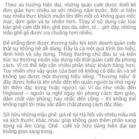
Theo xu hướng hiện đại, những quán cafe được thiết kế
đơn giản hơn nhiều so với những năm trước. Bởi vì hiện
nay nhiều thực khách muốn tìm đến một có không gian mộc
mạc, đơn giản và tự nhiên hơn. Thay vì sử dụng các loại
bàn ghế cafe đắt tiền, ghế bọc da, nệm, nỉ… giờ đây, những
mẫu ghế gỗ được ưa chuộng hơn nhiều.
Để khẳng định được thương hiệu khi kinh doanh quán cafe
thật sự không hề dễ dàng. Đây là cả một quá trình tìm hiểu,
định hình và xây dựng. Thông thường chủ đầu tư và kiến
trúc sư thường muốn xây dựng nội thất quán café đa phong
cách. Vì có thể tiếp cận nhiều phân khúc khách hàng hơn.
Tuy nhiên như vậy quán của bạn sẽ không có dấu ấn và sẽ
không tạo được một thương hiệu riêng. “Thương hiệu” ở
đây được hiểu là khi nhắc đến tên quán người ta nhớ ngay
tới điểm đặc trưng hoặc ngược lại. Ví dụ như nhắc đến
Highland – người ta nghĩ ngay tới phong cách đơn giản,
đậm chất văn phòng; hay nhắc đến cộng – thì không thể
không nghĩ tới màu sắc đậm chất phong cách độc đáo.
Sở hữu những mẫu ghế giá rẻ tại Hà Nội với nhiều mẫu mã
và kích thước khác nhau giúp không gian thêm phần sang
trọng và ấm cúng. Ghế café sở hữu dáng hiện đại tạo
không gian sang trọng.