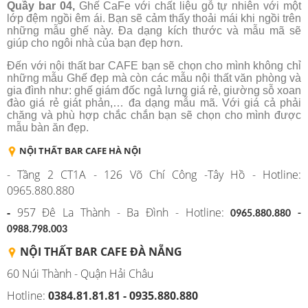
Quầy bar 04,
Ghế CaFe với chất liệu gỗ tự nhiên với một
lớp đệm ngồi êm ái. Bạn sẽ cảm thấy thoải mái khi ngồi trên
những mẫu ghế này. Đa dạng kích thước và mẫu mã sẽ
giúp cho ngôi nhà của bạn đẹp hơn.
Đến với nội thất bar CAFE bạn sẽ chọn cho mình không chỉ
những mẫu Ghế đẹp mà còn các mẫu nội thất văn phòng và
gia đình như: ghế giám đốc ngả lưng giá rẻ, giường sỗ xoan
đào giá rẻ giát phản,… đa dạng mẫu mã. Với giá cả phải
chăng và phù hợp chắc chắn bạn sẽ chọn cho mình được
mẫu bàn ăn đẹp.
NỘI THẤT BAR CAFE HÀ NỘI
- Tầng 2 CT1A - 126 Võ Chí Công -Tây Hồ - Hotline:
0965.880.880
-
957 Đê La Thành - Ba Đình - Hotline:
0965.880.880 -
0988.798.003
NỘI THẤT BAR CAFE ĐÀ NẴNG
60 Núi Thành - Quận Hải Châu
Hotline:
0384.81.81.81 - 0935.880.880