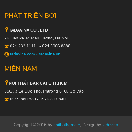
PHÁT TRIỂN BỞI
TADAVINA CO., LTD
26 Liền kề 14 Mậu Lương, Hà Nội
024.232.11111 - 024.3906.8888
tadavina.com -
tadavina.vn
MIỀN NAM
NỘI THẤT BAR CAFE TP.HCM
350/73 Lê Đức Thọ, Phường 6, Q. Gò Vấp
0945.880.880 - 0976.807.840
Copyright © 2016 by
noithatbarcafe
, Design by
tadavina