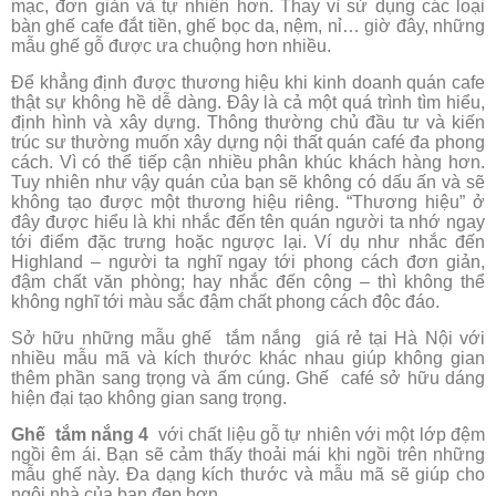
mạc, đơn giản và tự nhiên hơn. Thay vì sử dụng các loại
bàn ghế cafe đắt tiền, ghế bọc da, nệm, nỉ… giờ đây, những
mẫu ghế gỗ được ưa chuộng hơn nhiều.
Để khẳng định được thương hiệu khi kinh doanh quán cafe
thật sự không hề dễ dàng. Đây là cả một quá trình tìm hiểu,
định hình và xây dựng. Thông thường chủ đầu tư và kiến
trúc sư thường muốn xây dựng nội thất quán café đa phong
cách. Vì có thể tiếp cận nhiều phân khúc khách hàng hơn.
Tuy nhiên như vậy quán của bạn sẽ không có dấu ấn và sẽ
không tạo được một thương hiệu riêng. “Thương hiệu” ở
đây được hiểu là khi nhắc đến tên quán người ta nhớ ngay
tới điểm đặc trưng hoặc ngược lại. Ví dụ như nhắc đến
Highland – người ta nghĩ ngay tới phong cách đơn giản,
đậm chất văn phòng; hay nhắc đến cộng – thì không thể
không nghĩ tới màu sắc đậm chất phong cách độc đáo.
Sở hữu những mẫu ghế tắm nắng giá rẻ tại Hà Nội với
nhiều mẫu mã và kích thước khác nhau giúp không gian
thêm phần sang trọng và ấm cúng. Ghế café sở hữu dáng
hiện đại tạo không gian sang trọng.
Ghế tắm nắng 4
với chất liệu gỗ tự nhiên với một lớp đệm
ngồi êm ái. Bạn sẽ cảm thấy thoải mái khi ngồi trên những
mẫu ghế này. Đa dạng kích thước và mẫu mã sẽ giúp cho
ngôi nhà của bạn đẹp hơn.