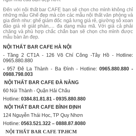
Đến với nội thất bar CAFE bạn sẽ chọn cho mình không chỉ
những mẫu Ghế đẹp mà còn các mẫu nội thất văn phòng và
gia đình như: ghế giám đốc ngả lưng giá rẻ, giường sỗ xoan
đào giá rẻ giát phản,… đa dạng mẫu mã. Với giá cả phải
chăng và phù hợp chắc chắn bạn sẽ chọn cho mình được
mẫu bàn ăn đẹp.
NỘI THẤT BAR CAFE HÀ NỘI
- Tầng 2 CT1A - 126 Võ Chí Công -Tây Hồ - Hotline:
0965.880.880
-
957 Đê La Thành - Ba Đình - Hotline:
0965.880.880 -
0988.798.003
NỘI THẤT BAR CAFE ĐÀ NẴNG
60 Núi Thành - Quận Hải Châu
Hotline:
0384.81.81.81 - 0935.880.880
NỘI THẤT BAR CAFE BÌNH
ĐỊNH
124 Nguyễn Thái Học, TP Quy Nhơn
Hotline:
0563.521.322 – 0888.87.8080
NỘI THẤT BAR CAFE TP.HCM