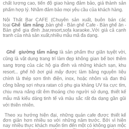
chất lượng cao, tiến độ giao hàng đảm bảo, giá thành sản
phẩm hợp lý. Nhằm đảm bảo mọi yêu cầu của khách hàng.
Nội Thất Bar CAFE (Chuyên sản xuất, buôn bán các
loại
Ghế tắm nắng
,bàn ghế - Bàn ghế Cafe - Bàn ghế ăn -
Bàn ghế gia đình ,bar,resort,sofa karaoke..Với giá cả cạnh
tranh của nhà sản xuất,nhiều mẫu mã đa dạng.
Ghế
giường tắm nắng
là sản phẩm thư giãn tuyệt vời,
cũng là vật dụng trang trí làm đẹp không gian bể bơi thêm
sang trọng của các hộ gia đình và những khách sạn, khu
resort...
ghế hồ bơi giả mây
được làm bằng nguyên liệu
chính là thép sơn tĩnh điện, inox, hoặc nhôm và đan thủ
công bằng sợi nhựa ratan có phụ gia kháng UV tia cực tím,
chịu mưa nắng rất êm thoáng cho người sử dụng, thiết kế
mẫu mã kiểu dáng tinh tế và màu sắc rất đa dạng gần gũi
với thiên nhiên.
Theo xu hướng hiện đại, những quán cafe được thiết kế
đơn giản hơn nhiều so với những năm trước. Bởi vì hiện
nay nhiều thực khách muốn tìm đến một có không gian mộc