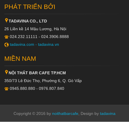
PHÁT TRIỂN BỞI
TADAVINA CO., LTD
26 Liền kề 14 Mậu Lương, Hà Nội
024.232.11111 - 024.3906.8888
tadavina.com -
tadavina.vn
MIỀN NAM
NỘI THẤT BAR CAFE TP.HCM
350/73 Lê Đức Thọ, Phường 6, Q. Gò Vấp
0945.880.880 - 0976.807.840
Copyright © 2016 by
noithatbarcafe
, Design by
tadavina