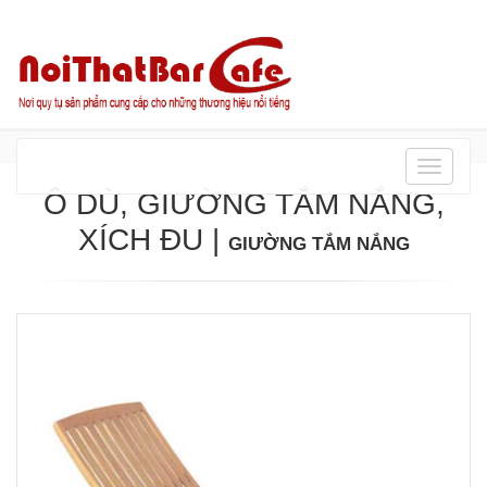
Danh
mục
Ô DÙ, GIƯỜNG TẮM NẮNG,
XÍCH ĐU
|
GIƯỜNG TẮM NẮNG