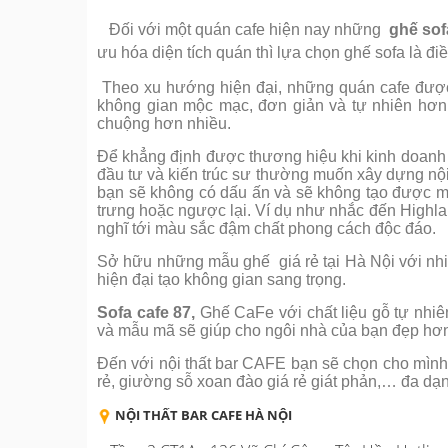
Đối với một quán cafe hiện nay những
ghế sof
ưu hóa diện tích quán thì lựa chọn ghế sofa là đi
Theo xu hướng hiện đại, những quán cafe được 
không gian mộc mạc, đơn giản và tự nhiên hơn.
chuộng hơn nhiều.
Để khẳng định được thương hiệu khi kinh doanh q
đầu tư và kiến trúc sư thường muốn xây dựng nội
bạn sẽ không có dấu ấn và sẽ không tạo được mộ
trưng hoặc ngược lại. Ví dụ như nhắc đến Highla
nghĩ tới màu sắc đậm chất phong cách độc đáo.
Sở hữu những mẫu ghế giá rẻ tại Hà Nội với nh
hiện đại tạo không gian sang trọng.
Sofa cafe 87,
Ghế CaFe với chất liệu gỗ tự nhiê
và mẫu mã sẽ giúp cho ngôi nhà của bạn đẹp hơ
Đến với nội thất bar CAFE bạn sẽ chọn cho mình
rẻ, giường sỗ xoan đào giá rẻ giát phản,… đa d
NỘI THẤT BAR CAFE HÀ NỘI