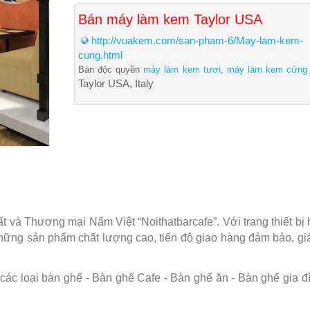
Bán máy làm kem Taylor USA
http://vuakem.com/san-pham-6/May-lam-kem-
cung.html
Bán độc quyền
máy làm kem tươi
,
máy làm kem cứng
Taylor USA, Italy
và Thương mại Nấm Việt “Noithatbarcafe”. Với trang thiết bị hi
những sản phẩm chất lượng cao, tiến độ giao hàng đảm bảo, g
c loại bàn ghế - Bàn ghế Cafe - Bàn ghế ăn - Bàn ghế gia đình