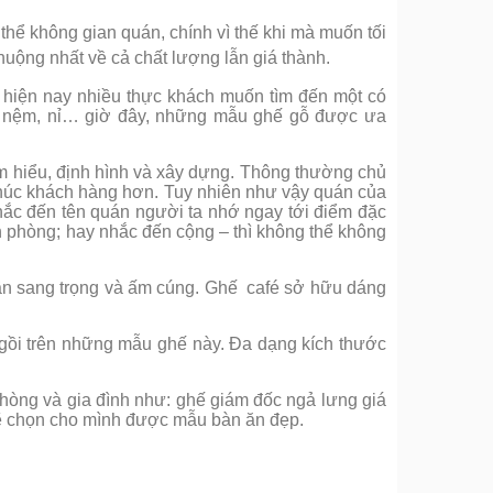
g thể không gian quán, chính vì thế khi mà muốn tối
ộng nhất về cả chất lượng lẫn giá thành.
 hiện nay nhiều thực khách muốn tìm đến một có
da, nệm, nỉ… giờ đây, những mẫu ghế gỗ được ưa
ìm hiểu, định hình và xây dựng. Thông thường chủ
 khúc khách hàng hơn. Tuy nhiên như vậy quán của
hắc đến tên quán người ta nhớ ngay tới điểm đặc
n phòng; hay nhắc đến cộng – thì không thể không
ần sang trọng và ấm cúng. Ghế café sở hữu dáng
ngồi trên những mẫu ghế này. Đa dạng kích thước
hòng và gia đình như: ghế giám đốc ngả lưng giá
sẽ chọn cho mình được mẫu bàn ăn đẹp.