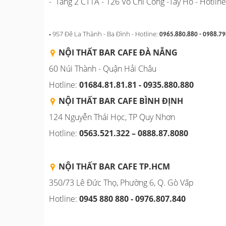
- Tầng 2 CT1A - 126 Võ Chí Công -Tây Hồ - Hotli
-
957 Đê La Thành - Ba Đình - Hotline:
0965.880.880 - 0988.79
NỘI THẤT BAR CAFE ĐÀ NẴNG
60 Núi Thành - Quận Hải Châu
Hotline:
01684.81.81.81 - 0935.880.880
NỘI THẤT BAR CAFE BÌNH
ĐỊNH
124 Nguyễn Thái Học, TP Quy Nhơn
Hotline:
0563.521.322 – 0888.87.8080
NỘI THẤT BAR CAFE TP.HCM
350/73 Lê Đức Thọ, Phường 6, Q. Gò Vấp
Hotline:
0945 880 880 - 0976.807.840