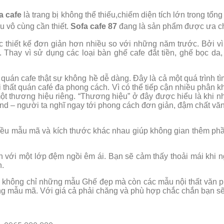
a cafe
là trang bị không thể thiếu,chiếm diện tích lớn trong tổn
ều vô cùng cần thiết.
Sofa cafe 87
đang là sản phẩm được ưa chu
thiết kế đơn giản hơn nhiều so với những năm trước. Bởi vì
 Thay vì sử dụng các loại bàn ghế cafe đắt tiền, ghế bọc 
uán cafe thật sự không hề dễ dàng. Đây là cả một quá trình t
 thất quán café đa phong cách. Vì có thể tiếp cận nhiều phân
t thương hiệu riêng. “Thương hiệu” ở đây được hiểu là khi n
nd – người ta nghĩ ngay tới phong cách đơn giản, đậm chất vă
iều mẫu mã và kích thước khác nhau giúp không gian thêm ph
n với một lớp đệm ngồi êm ái. Bạn sẽ cảm thấy thoải mái khi 
n.
 không chỉ những mẫu Ghế đẹp mà còn các mẫu nội thất văn p
ạng mẫu mã. Với giá cả phải chăng và phù hợp chắc chắn bạn 